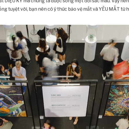
mắt DIỆU KỲ mà chúng ta được sống một đời sắc màu. Vậy nên
ng tuyệt vời, bạn nên có ý thức bảo vệ mắt và YÊU MẮT từ h