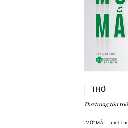
THƠ
Thơ trong tên tri
“MỞ” MẮT – một hành