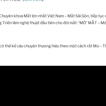
huyên khoa Mắt lớn nhất Việt Nam – Mắt Sài Gòn, tiếp tục c
 Triển lãm nghệ thuật đầu tiên cho đôi mắt: “MỞ” MẮT – Mở
có thể kể câu chuyện thương hiệu theo một cách rất Mơ – Th