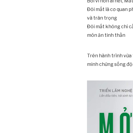
Bởi vì hơn ai hết, Mắ
Đôi mắt là cơ quan p
và trân trọng
Đôi mắt không chỉ c
món ăn tinh thần
Trên hành trình vừa 
minh chứng sống độn