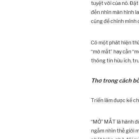
tuyệt vời của nó. Đặt
đến nhìn màn hình la
cũng để chính mình đ
Có một phát hiện thú
“mờ mắt” hay cần “m
thông tin hữu ích, t
Thơ trong cách bố 
Triển lãm được kể c
“MỞ” MẮT là hành độ
ngắm nhìn thế giới m