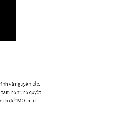
rình và nguyên tắc.
 tâm hồn”, họ quyết
ới lạ để “MƠ” một