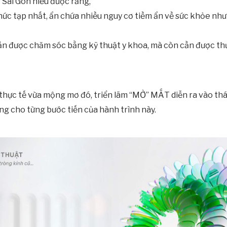
t Sài Gòn hiểu được rằng,
hức tạp nhất, ẩn chứa nhiều nguy cơ tiềm ẩn về sức khỏe nhưn
ần được chăm sóc bằng kỹ thuật y khoa, mà còn cần được t
thực tế vừa mộng mơ đó, triển lãm “MỞ” MẮT diễn ra vào thá
g cho từng bước tiến của hành trình này.