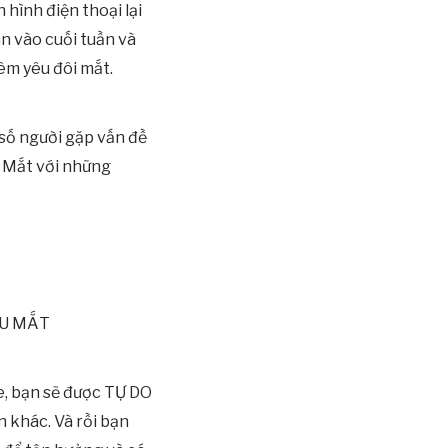
 hình điện thoại lại
ãn vào cuối tuần và
êm yêu đôi mắt.
 số người gặp vấn đề
” Mắt với những
YÊU MẮT
e, bạn sẽ được TỰ DO
n khác. Và rồi bạn