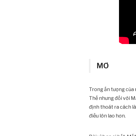
MƠ
Trong ấn tượng của n
Thế nhưng đối với Mắ
định thoát ra cách l
điều lớn lao hơn.