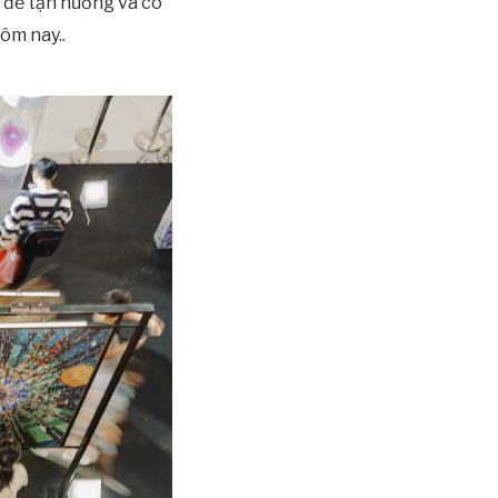
 để tận hưởng và có
ôm nay..