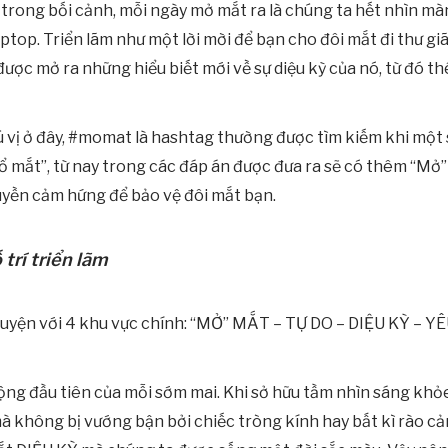
 trong bối cảnh, mỗi ngày mở mắt ra là chúng ta hết nhìn màn
ptop. Triển lãm như một lời mời để bạn cho đôi mắt đi thư gi
ược mở ra những hiểu biết mới về sự diệu kỳ của nó, từ đó th
 vị ở đây, #momat là hashtag thường được tìm kiếm khi một
ổ mắt”, từ nay trong các đáp án được đưa ra sẽ có thêm “Mở
ruyền cảm hứng để bảo vệ đôi mắt bạn.
trí triển lãm
huyện với 4 khu vực chính: “MỞ” MẮT – TỰ DO – DIỆU KỲ – 
ng đầu tiên của mỗi sớm mai. Khi sở hữu tầm nhìn sáng khỏ
à không bị vướng bận bởi chiếc tròng kính hay bất kì rào cả